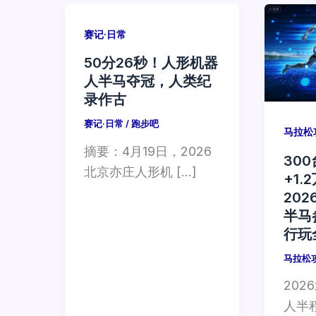
赛记·日常
50分26秒！人形机器
人半马夺冠，人类纪
录作古
赛记·日常
/
跑步吧
马拉松
摘要：4月19日，2026
30
北京亦庄人形机 […]
+1
20
半马
行玩
马拉松
20
人半