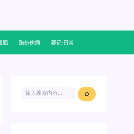
减肥
跑步伤病
赛记·日常
搜索