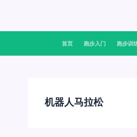
跳
至
内
容
首页
跑步入门
跑步训
机器人马拉松