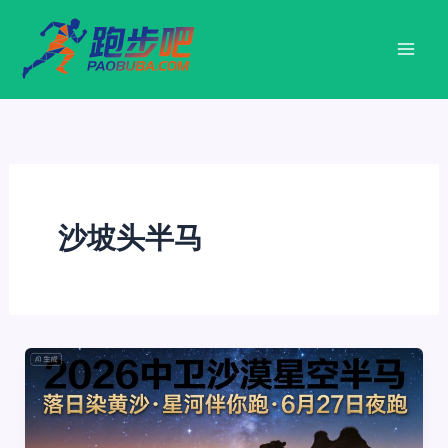
跳
至
内
容
沙坡头半马