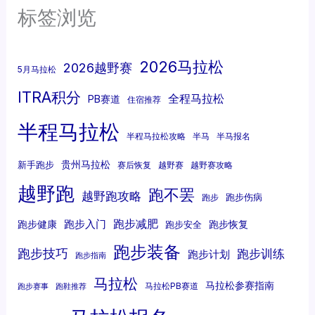
标签浏览
2026马拉松
2026越野赛
5月马拉松
ITRA积分
全程马拉松
PB赛道
住宿推荐
半程马拉松
半程马拉松攻略
半马
半马报名
贵州马拉松
新手跑步
赛后恢复
越野赛
越野赛攻略
越野跑
跑不罢
越野跑攻略
跑步伤病
跑步
跑步减肥
跑步入门
跑步健康
跑步恢复
跑步安全
跑步装备
跑步技巧
跑步训练
跑步计划
跑步指南
马拉松
马拉松参赛指南
马拉松PB赛道
跑步赛事
跑鞋推荐