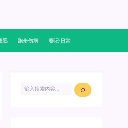
减肥
跑步伤病
赛记·日常
搜索