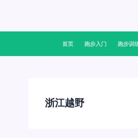
跳
至
内
容
首页
跑步入门
跑步训
浙江越野