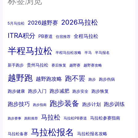
标签浏览
2026马拉松
2026越野赛
5月马拉松
ITRA积分
全程马拉松
PB赛道
住宿推荐
半程马拉松
半程马拉松攻略
半马
半马报名
贵州马拉松
新手跑步
赛后恢复
越野赛
越野赛攻略
越野跑
跑不罢
越野跑攻略
跑步伤病
跑步
跑步减肥
跑步入门
跑步健康
跑步恢复
跑步安全
跑步装备
跑步技巧
跑步训练
跑步计划
跑步指南
马拉松
马拉松参赛指南
马拉松PB赛道
跑步赛事
跑鞋推荐
马拉松报名
马拉松报名攻略
马拉松备赛