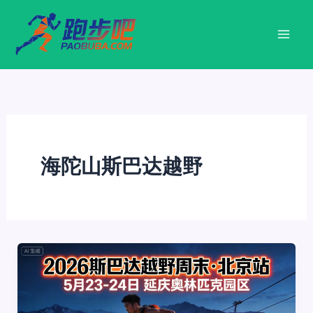
跳
至
内
容
海陀山斯巴达越野