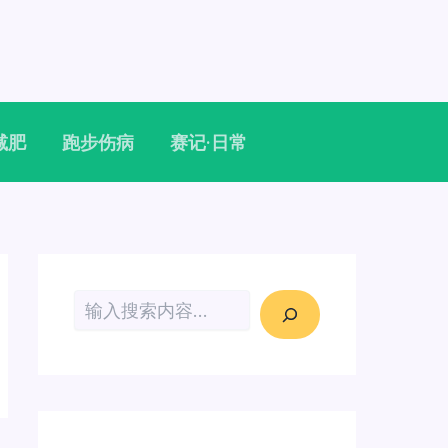
减肥
跑步伤病
赛记·日常
搜索