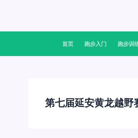
跳
至
内
容
首页
跑步入门
跑步训
第七届延安黄龙越野