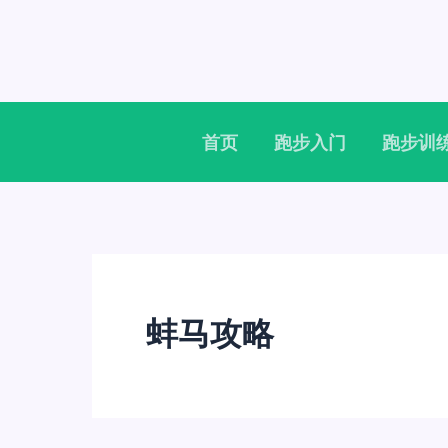
跳
至
内
容
首页
跑步入门
跑步训
蚌马攻略