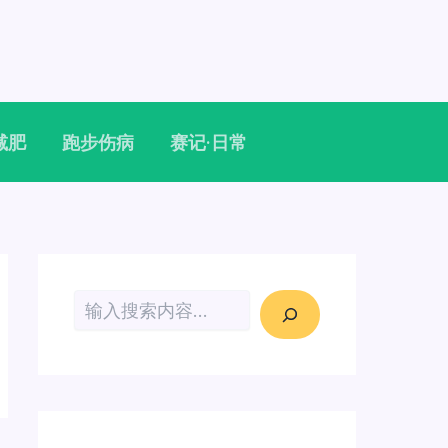
减肥
跑步伤病
赛记·日常
搜索