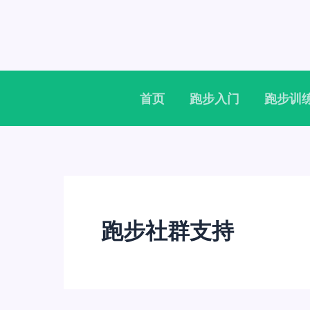
跳
至
内
容
首页
跑步入门
跑步训
跑步社群支持