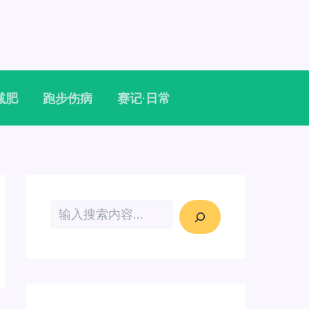
减肥
跑步伤病
赛记·日常
搜索