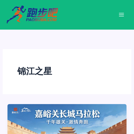
跳
至
内
容
锦江之星