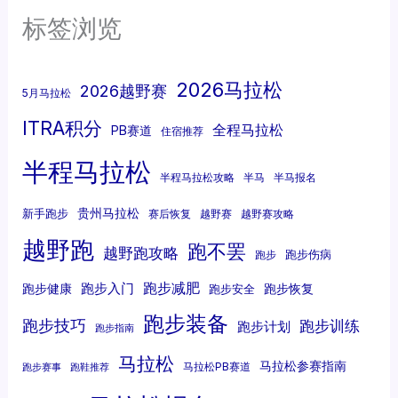
标签浏览
2026马拉松
2026越野赛
5月马拉松
ITRA积分
全程马拉松
PB赛道
住宿推荐
半程马拉松
半程马拉松攻略
半马
半马报名
贵州马拉松
新手跑步
赛后恢复
越野赛
越野赛攻略
越野跑
跑不罢
越野跑攻略
跑步伤病
跑步
跑步减肥
跑步入门
跑步健康
跑步恢复
跑步安全
跑步装备
跑步技巧
跑步训练
跑步计划
跑步指南
马拉松
马拉松参赛指南
马拉松PB赛道
跑步赛事
跑鞋推荐