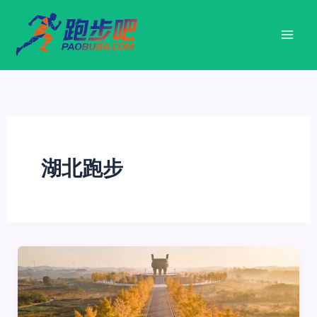
跳
至
内
容
湖北跑步