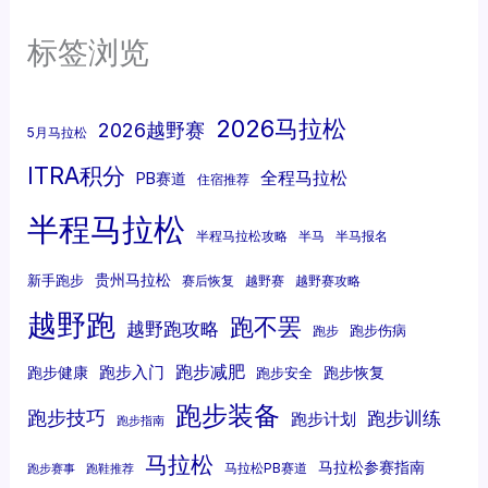
标签浏览
2026马拉松
2026越野赛
5月马拉松
ITRA积分
全程马拉松
PB赛道
住宿推荐
半程马拉松
半程马拉松攻略
半马
半马报名
贵州马拉松
新手跑步
赛后恢复
越野赛
越野赛攻略
越野跑
跑不罢
越野跑攻略
跑步伤病
跑步
跑步减肥
跑步入门
跑步健康
跑步恢复
跑步安全
跑步装备
跑步技巧
跑步训练
跑步计划
跑步指南
马拉松
马拉松参赛指南
马拉松PB赛道
跑步赛事
跑鞋推荐