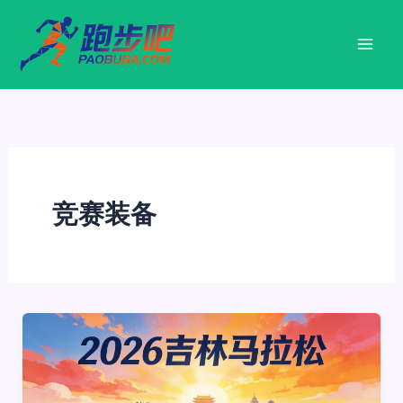
跳
至
内
容
竞赛装备