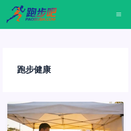
跳
至
内
容
跑步健康