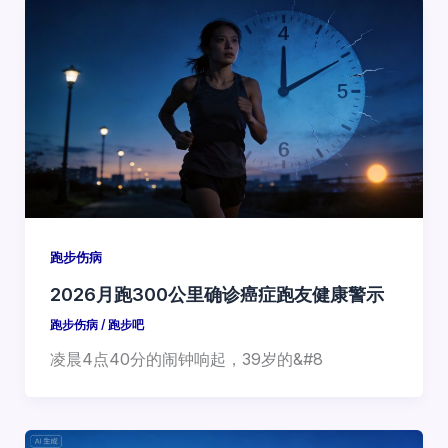
跑步伤病
2026月跑300公里确诊癌症跑友健康警示
跑步伤病
/
跑步吧
凌晨4点40分的闹钟响起，39岁的&#8