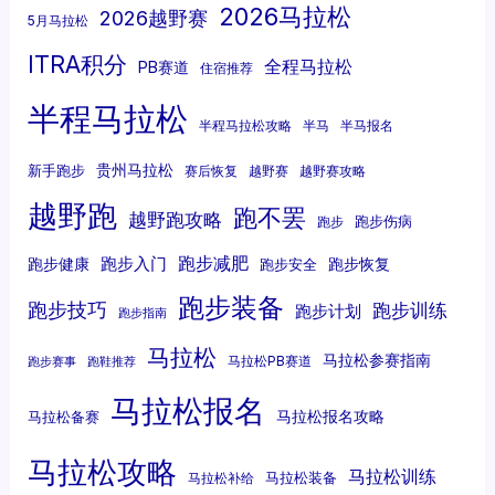
2026马拉松
2026越野赛
5月马拉松
ITRA积分
全程马拉松
PB赛道
住宿推荐
半程马拉松
半程马拉松攻略
半马
半马报名
贵州马拉松
新手跑步
赛后恢复
越野赛
越野赛攻略
越野跑
跑不罢
越野跑攻略
跑步伤病
跑步
跑步减肥
跑步入门
跑步健康
跑步恢复
跑步安全
跑步装备
跑步技巧
跑步训练
跑步计划
跑步指南
马拉松
马拉松参赛指南
马拉松PB赛道
跑步赛事
跑鞋推荐
马拉松报名
马拉松报名攻略
马拉松备赛
马拉松攻略
马拉松训练
马拉松装备
马拉松补给