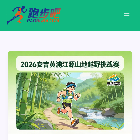
跳
至
内
容