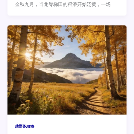
金秋九月，当龙脊梯田的稻浪开始泛黄，一场
越野跑攻略